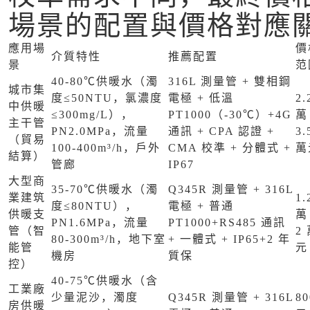
場景的配置與價格對應
應用場
價
介質特性
推薦配置
景
范
40-80℃供暖水（濁
316L 測量管 + 雙相鋼
城市集
度≤50NTU，氯濃度
電極 + 低溫
2.
中供暖
≤300mg/L），
PT1000（-30℃）+4G
萬 
主干管
PN2.0MPa，流量
通訊 + CPA 認證 +
3.
（貿易
100-400m³/h，戶外
CMA 校準 + 分體式 +
萬
結算）
管廊
IP67
大型商
35-70℃供暖水（濁
Q345R 測量管 + 316L
業建筑
1.
度≤80NTU），
電極 + 普通
供暖支
萬 
PN1.6MPa，流量
PT1000+RS485 通訊
管（智
2
80-300m³/h，地下室
+ 一體式 + IP65+2 年
能管
元
機房
質保
控）
40-75℃供暖水（含
工業廠
少量泥沙，濁度
Q345R 測量管 + 316L
80
房供暖