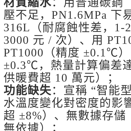
材質縮水
：用普通碳鋼（如
壓不足，PN1.6MPa
316L（耐腐蝕性差，1
3000 元 / 次）、用 P
PT1000（精度 ±0.
±0.3℃，熱量計算偏差達
供暖費超 10 萬元）；
功能缺失
：宣稱 “智能
水溫度變化對密度的影
超 ±8%）、無數據存
無依據）；