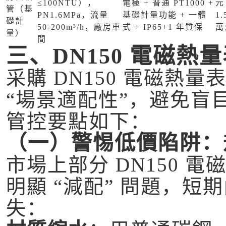
≤100NTU），
電極 + 普通 PT1000 +
元 
管（基
PN1.6MPa，流量
基礎計量功能 + 一體
1.
礎計
50-200m³/h，廠房車
式 + IP65+1 年質保
萬
量）
間
三、DN150 電磁
采購 DN150 電磁熱量
“場景適配性”，避免盲
管控要點如下：
（一）警惕低價陷阱：
市場上部分 DN150 電
明顯 “減配” 問題，
失：