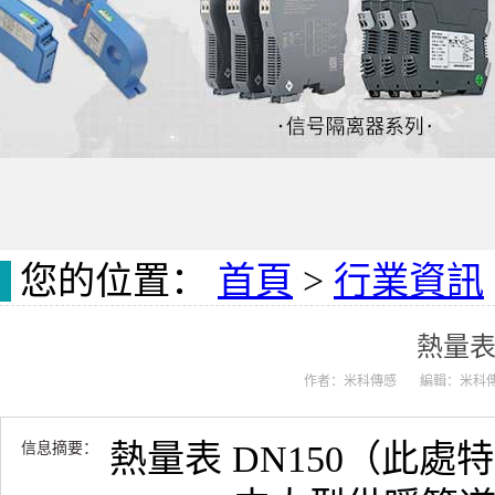
您的位置：
首頁
>
行業資訊
熱量表 
作者：米科傳感
編輯：米科
熱量表 DN150（此
信息摘要：