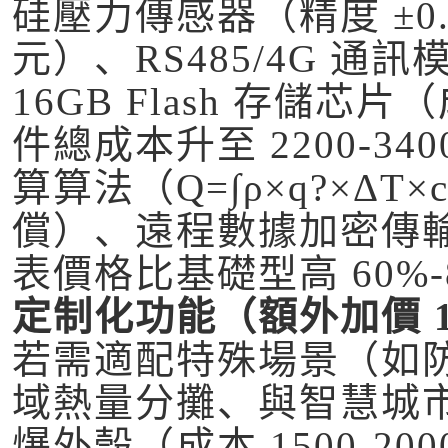
硅壓力傳感器（精度 ±0.2%
元）、RS485/4G 通訊模
16GB Flash 存儲芯片
件總成本升至 2200-3
算算法（Q=∫ρ×q?×ΔT
償）、遠程數據加密傳
表價格比基礎型高 60%-
定制化功能（額外加價 1
若需適配特殊場景（如防爆環
域熱量分攤、與智慧城
爆外殼（成本 1500-2