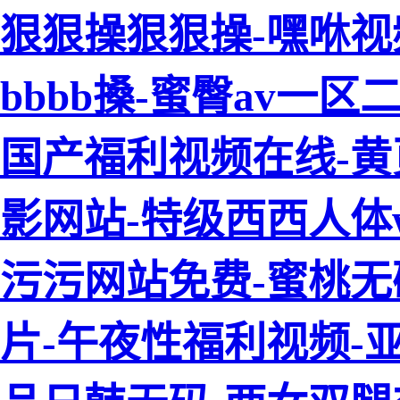
狠狠操狠狠操-嘿咻视频
bbbb搡-蜜臀av一
国产福利视频在线-黄
影网站-特级西西人体w
污污网站免费-蜜桃无
片-午夜性福利视频-